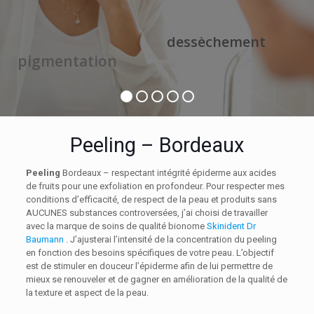
Informations
dessèchement
p
i
g
m
e
n
t
a
t
i
o
n
Peeling – Bordeaux
Peeling
Bordeaux – respectant intégrité épiderme aux acides
de fruits pour une exfoliation en profondeur. Pour respecter mes
conditions d’efficacité, de respect de la peau et produits sans
AUCUNES substances controversées, j’ai choisi de travailler
avec la marque de soins de qualité bionome
Skinident Dr
Baumann
. J’ajusterai l’intensité de la concentration du peeling
en fonction des besoins spécifiques de votre peau. L’objectif
est de stimuler en douceur l’épiderme afin de lui permettre de
mieux se renouveler et de gagner en amélioration de la qualité de
la texture et aspect de la peau.