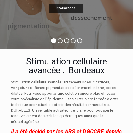
Informations
dessèchement
p
i
g
m
e
n
t
a
t
i
o
n
Stimulation cellulaire
avancée : Bordeaux
S
timulation cellulaire avancée : traitement rides, cicatrices,
vergetures
, tâches pigmentaires, relâchement cutané, pores
dilatés. Pour vous apporter une solution encore plus efficace
votre spécialiste de l’épiderme – facialiste s’est formée à cette
technique permettant d’obtenir des résultats immédiats et
DURABLES. Un véritable activateur cellulaire pour booster le
renouvellement des cellules épidermiques ainsi que la
néocollagénèse.
Il a été décidé par les ARS et DGCCRF, depuis