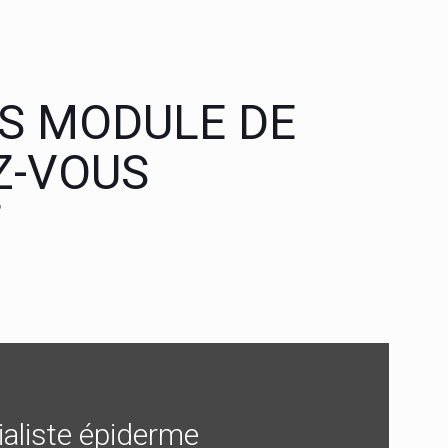
NS MODULE DE
Z-VOUS
T
aliste épiderme