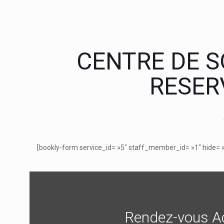
CENTRE DE S
RESER
[bookly-form service_id= »5″ staff_member_id= »1″ hide=
Rendez-vous Ac