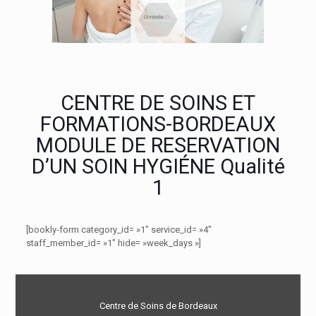
CENTRE DE SOINS ET
FORMATIONS-BORDEAUX
MODULE DE RESERVATION
D’UN SOIN HYGIÉNE Qualité
1
[bookly-form category_id= »1″ service_id= »4″
staff_member_id= »1″ hide= »week_days »]
Centre de Soins de Bordeaux